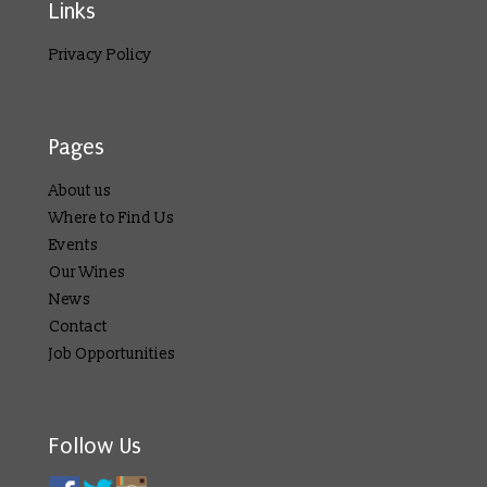
Links
Privacy Policy
Pages
About us
Where to Find Us
Events
Our Wines
News
Contact
Job Opportunities
Follow Us